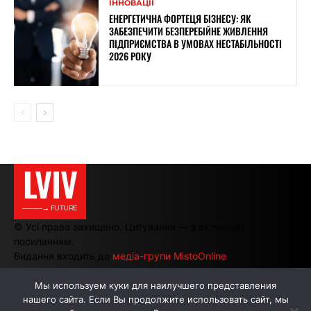
ІННОВАЦІЇ
ЕНЕРГЕТИЧНА ФОРТЕЦЯ БІЗНЕСУ: ЯК
ЗАБЕЗПЕЧИТИ БЕЗПЕРЕБІЙНЕ ЖИВЛЕННЯ
ПІДПРИЄМСТВА В УМОВАХ НЕСТАБІЛЬНОСТІ
2026 РОКУ
LVIV
———→ FUTURE
© Усі права захищено. Цитування — з активним
посиланням.
Видання входить до
медіа-групи MistoOnline
Мы используем куки для наилучшего представления
нашего сайта. Если Вы продолжите использовать сайт, мы
АВТОРИ
РЕКЛАМА НА САЙТІ