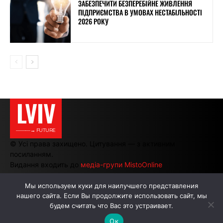
ЗАБЕЗПЕЧИТИ БЕЗПЕРЕБІЙНЕ ЖИВЛЕННЯ
ПІДПРИЄМСТВА В УМОВАХ НЕСТАБІЛЬНОСТІ
2026 РОКУ
LVIV
———→ FUTURE
© Усі права захищено. Цитування — з активним
посиланням.
Видання входить до
медіа-групи MistoOnline
Мы используем куки для наилучшего представления
нашего сайта. Если Вы продолжите использовать сайт, мы
АВТОРИ
РЕКЛАМА НА САЙТІ
будем считать что Вас это устраивает.
Ок