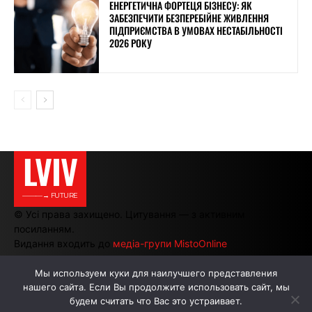
ЕНЕРГЕТИЧНА ФОРТЕЦЯ БІЗНЕСУ: ЯК
ЗАБЕЗПЕЧИТИ БЕЗПЕРЕБІЙНЕ ЖИВЛЕННЯ
ПІДПРИЄМСТВА В УМОВАХ НЕСТАБІЛЬНОСТІ
2026 РОКУ
LVIV
———→ FUTURE
© Усі права захищено. Цитування — з активним
посиланням.
Видання входить до
медіа-групи MistoOnline
Мы используем куки для наилучшего представления
нашего сайта. Если Вы продолжите использовать сайт, мы
АВТОРИ
РЕКЛАМА НА САЙТІ
будем считать что Вас это устраивает.