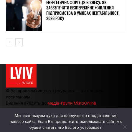
ЕНЕРГЕТИЧНА ФОРТЕЦЯ БІЗНЕСУ: ЯК
ЗАБЕЗПЕЧИТИ БЕЗПЕРЕБІЙНЕ ЖИВЛЕННЯ
ПІДПРИЄМСТВА В УМОВАХ НЕСТАБІЛЬНОСТІ
2026 РОКУ
LVIV
———→ FUTURE
© Усі права захищено. Цитування — з активним
посиланням.
Видання входить до
медіа-групи MistoOnline
Мы используем куки для наилучшего представления
нашего сайта. Если Вы продолжите использовать сайт, мы
АВТОРИ
РЕКЛАМА НА САЙТІ
будем считать что Вас это устраивает.