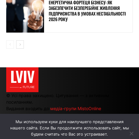
ЕНЕРГЕТИЧНА ФОРТЕЦЯ БІЗНЕСУ: ЯК
ЗАБЕЗПЕЧИТИ БЕЗПЕРЕБІЙНЕ ЖИВЛЕННЯ
ПІДПРИЄМСТВА В УМОВАХ НЕСТАБІЛЬНОСТІ
2026 РОКУ
LVIV
———→ FUTURE
© Усі права захищено. Цитування — з активним
посиланням.
Видання входить до
медіа-групи MistoOnline
Мы используем куки для наилучшего представления
нашего сайта. Если Вы продолжите использовать сайт, мы
АВТОРИ
РЕКЛАМА НА САЙТІ
будем считать что Вас это устраивает.