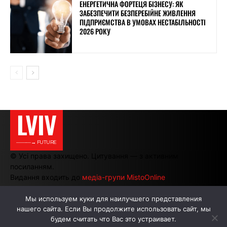
ЕНЕРГЕТИЧНА ФОРТЕЦЯ БІЗНЕСУ: ЯК
ЗАБЕЗПЕЧИТИ БЕЗПЕРЕБІЙНЕ ЖИВЛЕННЯ
ПІДПРИЄМСТВА В УМОВАХ НЕСТАБІЛЬНОСТІ
2026 РОКУ
LVIV
———→ FUTURE
© Усі права захищено. Цитування — з активним
посиланням.
Видання входить до
медіа-групи MistoOnline
Мы используем куки для наилучшего представления
нашего сайта. Если Вы продолжите использовать сайт, мы
АВТОРИ
РЕКЛАМА НА САЙТІ
будем считать что Вас это устраивает.