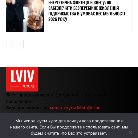
ЕНЕРГЕТИЧНА ФОРТЕЦЯ БІЗНЕСУ: ЯК
ЗАБЕЗПЕЧИТИ БЕЗПЕРЕБІЙНЕ ЖИВЛЕННЯ
ПІДПРИЄМСТВА В УМОВАХ НЕСТАБІЛЬНОСТІ
2026 РОКУ
LVIV
———→ FUTURE
© Усі права захищено. Цитування — з активним
посиланням.
Видання входить до
медіа-групи MistoOnline
Мы используем куки для наилучшего представления
нашего сайта. Если Вы продолжите использовать сайт, мы
АВТОРИ
РЕКЛАМА НА САЙТІ
будем считать что Вас это устраивает.