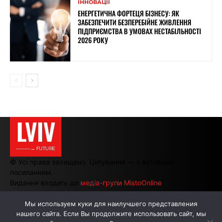
ІННОВАЦІЇ
ЕНЕРГЕТИЧНА ФОРТЕЦЯ БІЗНЕСУ: ЯК
ЗАБЕЗПЕЧИТИ БЕЗПЕРЕБІЙНЕ ЖИВЛЕННЯ
ПІДПРИЄМСТВА В УМОВАХ НЕСТАБІЛЬНОСТІ
2026 РОКУ
LVIV
———→ FUTURE
© Усі права захищено. Цитування — з активним
посиланням.
Видання входить до
медіа-групи MistoOnline
Мы используем куки для наилучшего представления
нашего сайта. Если Вы продолжите использовать сайт, мы
АВТОРИ
РЕКЛАМА НА САЙТІ