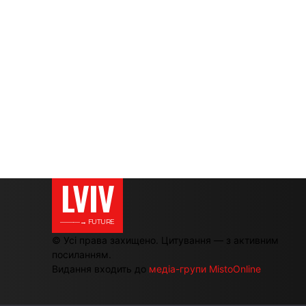
LVIV
———→ FUTURE
© Усі права захищено. Цитування — з активним
посиланням.
Видання входить до
медіа-групи MistoOnline