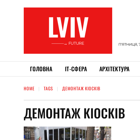
LVIV
———→ FUTURE
П’ЯТНИЦЯ, 
ГОЛОВНА
ІТ-СФЕРА
АРХІТЕКТУРА
HOME
TAGS
ДЕМОНТАЖ КІОСКІВ
ДЕМОНТАЖ КІОСКІВ