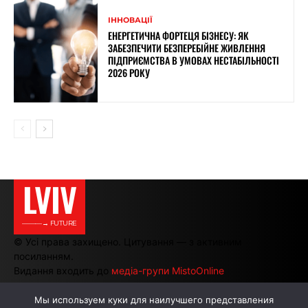
ІННОВАЦІЇ
ЕНЕРГЕТИЧНА ФОРТЕЦЯ БІЗНЕСУ: ЯК
ЗАБЕЗПЕЧИТИ БЕЗПЕРЕБІЙНЕ ЖИВЛЕННЯ
ПІДПРИЄМСТВА В УМОВАХ НЕСТАБІЛЬНОСТІ
2026 РОКУ
LVIV
———→ FUTURE
© Усі права захищено. Цитування — з активним
посиланням.
Видання входить до
медіа-групи MistoOnline
Мы используем куки для наилучшего представления