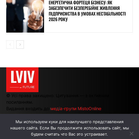
ЕНЕРГЕТИЧНА ФОРТЕЦЯ БІЗНЕСУ: ЯК
ЗАБЕЗПЕЧИТИ БЕЗПЕРЕБІЙНЕ ЖИВЛЕННЯ
ПІДПРИЄМСТВА В УМОВАХ НЕСТАБІЛЬНОСТІ
2026 РОКУ
LVIV
———→ FUTURE
© Усі права захищено. Цитування — з активним
посиланням.
Видання входить до
медіа-групи MistoOnline
Мы используем куки для наилучшего представления
нашего сайта. Если Вы продолжите использовать сайт, мы
АВТОРИ
РЕКЛАМА НА САЙТІ
будем считать что Вас это устраивает.