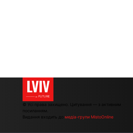
LVIV
———→ FUTURE
© Усі права захищено. Цитування — з активним
посиланням.
Видання входить до
медіа-групи MistoOnline