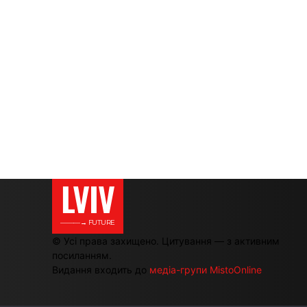
LVIV
———→ FUTURE
© Усі права захищено. Цитування — з активним
посиланням.
Видання входить до
медіа-групи MistoOnline