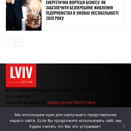
ЕНЕРГЕТИЧНА ФОРТЕЦЯ БІЗНЕСУ: ЯК
ЗАБЕЗПЕЧИТИ БЕЗПЕРЕБІЙНЕ ЖИВЛЕННЯ
ПІДПРИЄМСТВА В УМОВАХ НЕСТАБІЛЬНОСТІ
2026 РОКУ
LVIV
———→ FUTURE
© Усі права захищено. Цитування — з активним
посиланням.
Видання входить до
медіа-групи MistoOnline
Мы используем куки для наилучшего представления
нашего сайта. Если Вы продолжите использовать сайт, мы
АВТОРИ
РЕКЛАМА НА САЙТІ
будем считать что Вас это устраивает.