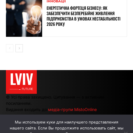
ІННОВАЦІЇ
ЕНЕРГЕТИЧНА ФОРТЕЦЯ БІЗНЕСУ: ЯК
ЗАБЕЗПЕЧИТИ БЕЗПЕРЕБІЙНЕ ЖИВЛЕННЯ
ПІДПРИЄМСТВА В УМОВАХ НЕСТАБІЛЬНОСТІ
2026 РОКУ
LVIV
———→ FUTURE
© Усі права захищено. Цитування — з активним
посиланням.
Видання входить до
медіа-групи MistoOnline
Мы используем куки для наилучшего представления
нашего сайта. Если Вы продолжите использовать сайт, мы
АВТОРИ
РЕКЛАМА НА САЙТІ