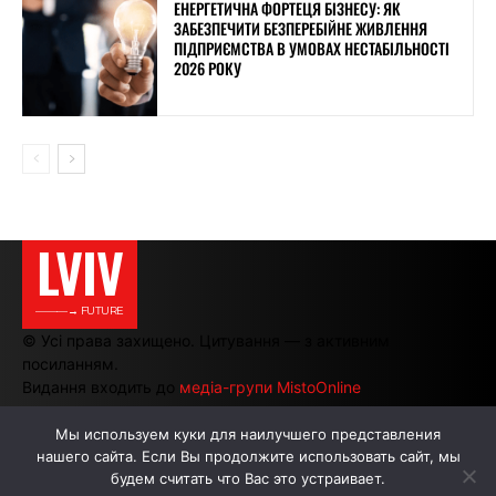
ЕНЕРГЕТИЧНА ФОРТЕЦЯ БІЗНЕСУ: ЯК
ЗАБЕЗПЕЧИТИ БЕЗПЕРЕБІЙНЕ ЖИВЛЕННЯ
ПІДПРИЄМСТВА В УМОВАХ НЕСТАБІЛЬНОСТІ
2026 РОКУ
LVIV
———→ FUTURE
© Усі права захищено. Цитування — з активним
посиланням.
Видання входить до
медіа-групи MistoOnline
Мы используем куки для наилучшего представления
нашего сайта. Если Вы продолжите использовать сайт, мы
АВТОРИ
РЕКЛАМА НА САЙТІ
будем считать что Вас это устраивает.