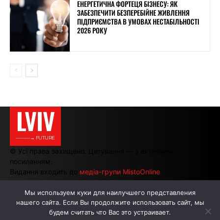
ЕНЕРГЕТИЧНА ФОРТЕЦЯ БІЗНЕСУ: ЯК
ЗАБЕЗПЕЧИТИ БЕЗПЕРЕБІЙНЕ ЖИВЛЕННЯ
ПІДПРИЄМСТВА В УМОВАХ НЕСТАБІЛЬНОСТІ
2026 РОКУ
LVIV
———→ FUTURE
© Усі права захищено. Цитування — з активним
посиланням.
Видання входить до
медіа-групи MistoOnline
Мы используем куки для наилучшего представления
нашего сайта. Если Вы продолжите использовать сайт, мы
АВТОРИ
РЕКЛАМА НА САЙТІ
будем считать что Вас это устраивает.