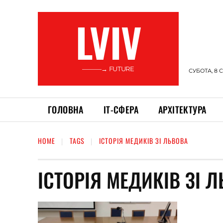
LVIV
———→ FUTURE
СУБОТА, 8 
ГОЛОВНА
ІТ-СФЕРА
АРХІТЕКТУРА
HOME
TAGS
ІСТОРІЯ МЕДИКІВ ЗІ ЛЬВОВА
ІСТОРІЯ МЕДИКІВ ЗІ 