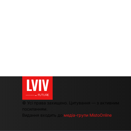
LVIV
———→ FUTURE
© Усі права захищено. Цитування — з активним
посиланням.
Видання входить до
медіа-групи MistoOnline