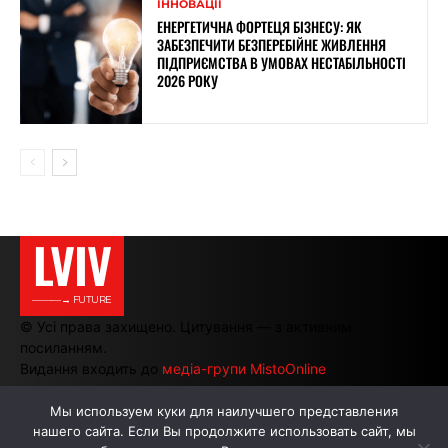
ІННОВАЦІЇ
ЕНЕРГЕТИЧНА ФОРТЕЦЯ БІЗНЕСУ: ЯК
ЗАБЕЗПЕЧИТИ БЕЗПЕРЕБІЙНЕ ЖИВЛЕННЯ
ПІДПРИЄМСТВА В УМОВАХ НЕСТАБІЛЬНОСТІ
2026 РОКУ
LVIV
———→ FUTURE
© Усі права захищено. Цитування — з активним
посиланням.
Видання входить до
медіа-групи MistoOnline
Мы используем куки для наилучшего представления
нашего сайта. Если Вы продолжите использовать сайт, мы
АВТОРИ
РЕКЛАМА НА САЙТІ