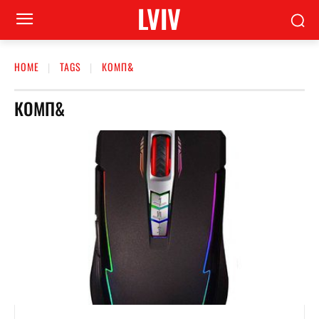
LVIV
HOME
TAGS
КОМП&
КОМП&