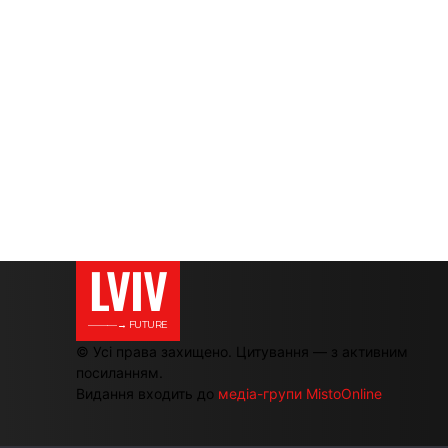
LVIV
———→ FUTURE
© Усі права захищено. Цитування — з активним
посиланням.
Видання входить до
медіа-групи MistoOnline