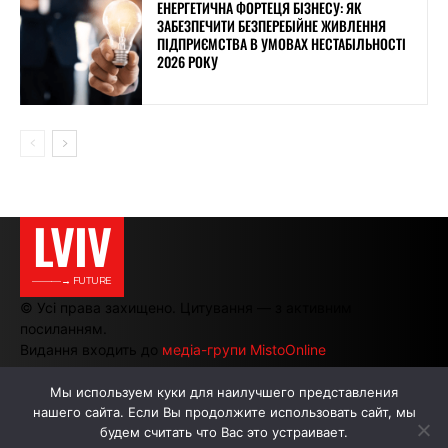
ЕНЕРГЕТИЧНА ФОРТЕЦЯ БІЗНЕСУ: ЯК
ЗАБЕЗПЕЧИТИ БЕЗПЕРЕБІЙНЕ ЖИВЛЕННЯ
ПІДПРИЄМСТВА В УМОВАХ НЕСТАБІЛЬНОСТІ
2026 РОКУ
LVIV
———→ FUTURE
© Усі права захищено. Цитування — з активним
посиланням.
Видання входить до
медіа-групи MistoOnline
Мы используем куки для наилучшего представления
нашего сайта. Если Вы продолжите использовать сайт, мы
АВТОРИ
РЕКЛАМА НА САЙТІ
будем считать что Вас это устраивает.