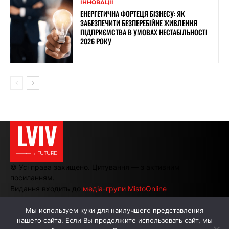
ІННОВАЦІЇ
ЕНЕРГЕТИЧНА ФОРТЕЦЯ БІЗНЕСУ: ЯК
ЗАБЕЗПЕЧИТИ БЕЗПЕРЕБІЙНЕ ЖИВЛЕННЯ
ПІДПРИЄМСТВА В УМОВАХ НЕСТАБІЛЬНОСТІ
2026 РОКУ
LVIV
———→ FUTURE
© Усі права захищено. Цитування — з активним
посиланням.
Видання входить до
медіа-групи MistoOnline
Мы используем куки для наилучшего представления
нашего сайта. Если Вы продолжите использовать сайт, мы
АВТОРИ
РЕКЛАМА НА САЙТІ