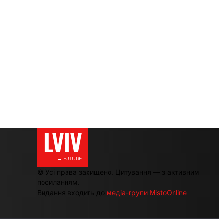
LVIV
———→ FUTURE
© Усі права захищено. Цитування — з активним
посиланням.
Видання входить до
медіа-групи MistoOnline