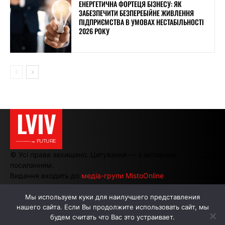
ЕНЕРГЕТИЧНА ФОРТЕЦЯ БІЗНЕСУ: ЯК
ЗАБЕЗПЕЧИТИ БЕЗПЕРЕБІЙНЕ ЖИВЛЕННЯ
ПІДПРИЄМСТВА В УМОВАХ НЕСТАБІЛЬНОСТІ
2026 РОКУ
LVIV
———→ FUTURE
© Усі права захищено. Цитування — з активним
посиланням.
Видання входить до
медіа-групи MistoOnline
Мы используем куки для наилучшего представления
нашего сайта. Если Вы продолжите использовать сайт, мы
АВТОРИ
РЕКЛАМА НА САЙТІ
будем считать что Вас это устраивает.