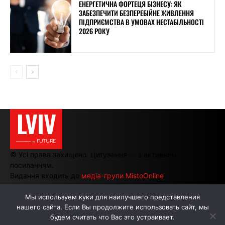
ЕНЕРГЕТИЧНА ФОРТЕЦЯ БІЗНЕСУ: ЯК
ЗАБЕЗПЕЧИТИ БЕЗПЕРЕБІЙНЕ ЖИВЛЕННЯ
ПІДПРИЄМСТВА В УМОВАХ НЕСТАБІЛЬНОСТІ
2026 РОКУ
LVIV
———→ FUTURE
© Усі права захищено. Цитування — з активним
посиланням.
Видання входить до
медіа-групи MistoOnline
Мы используем куки для наилучшего представления
нашего сайта. Если Вы продолжите использовать сайт, мы
АВТОРИ
РЕКЛАМА НА САЙТІ
будем считать что Вас это устраивает.