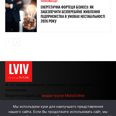
ІННОВАЦІЇ
ЕНЕРГЕТИЧНА ФОРТЕЦЯ БІЗНЕСУ: ЯК
ЗАБЕЗПЕЧИТИ БЕЗПЕРЕБІЙНЕ ЖИВЛЕННЯ
ПІДПРИЄМСТВА В УМОВАХ НЕСТАБІЛЬНОСТІ
2026 РОКУ
LVIV
———→ FUTURE
© Усі права захищено. Цитування — з активним
посиланням.
Видання входить до
медіа-групи MistoOnline
Мы используем куки для наилучшего представления
нашего сайта. Если Вы продолжите использовать сайт, мы
АВТОРИ
РЕКЛАМА НА САЙТІ