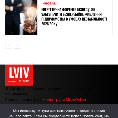
ІННОВАЦІЇ
ЕНЕРГЕТИЧНА ФОРТЕЦЯ БІЗНЕСУ: ЯК
ЗАБЕЗПЕЧИТИ БЕЗПЕРЕБІЙНЕ ЖИВЛЕННЯ
ПІДПРИЄМСТВА В УМОВАХ НЕСТАБІЛЬНОСТІ
2026 РОКУ
LVIV
———→ FUTURE
© Усі права захищено. Цитування — з активним
посиланням.
Видання входить до
медіа-групи MistoOnline
Мы используем куки для наилучшего представления
нашего сайта. Если Вы продолжите использовать сайт, мы
АВТОРИ
РЕКЛАМА НА САЙТІ