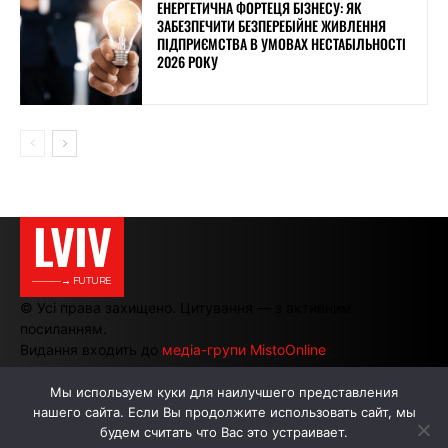
ЕНЕРГЕТИЧНА ФОРТЕЦЯ БІЗНЕСУ: ЯК
ЗАБЕЗПЕЧИТИ БЕЗПЕРЕБІЙНЕ ЖИВЛЕННЯ
ПІДПРИЄМСТВА В УМОВАХ НЕСТАБІЛЬНОСТІ
2026 РОКУ
LVIV
———→ FUTURE
© Усі права захищено. Цитування — з активним
посиланням.
Видання входить до
медіа-групи MistoOnline
Мы используем куки для наилучшего представления
нашего сайта. Если Вы продолжите использовать сайт, мы
АВТОРИ
РЕКЛАМА НА САЙТІ
будем считать что Вас это устраивает.