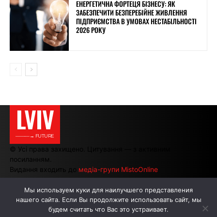
ЕНЕРГЕТИЧНА ФОРТЕЦЯ БІЗНЕСУ: ЯК
ЗАБЕЗПЕЧИТИ БЕЗПЕРЕБІЙНЕ ЖИВЛЕННЯ
ПІДПРИЄМСТВА В УМОВАХ НЕСТАБІЛЬНОСТІ
2026 РОКУ
LVIV
———→ FUTURE
© Усі права захищено. Цитування — з активним
посиланням.
Видання входить до
медіа-групи MistoOnline
Мы используем куки для наилучшего представления
нашего сайта. Если Вы продолжите использовать сайт, мы
АВТОРИ
РЕКЛАМА НА САЙТІ
будем считать что Вас это устраивает.