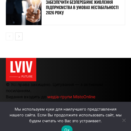
ЗАБЕЗПЕЧИТИ БЕЗПЕРЕБІЙНЕ ЖИВЛЕННЯ
ПІДПРИЄМСТВА В УМОВАХ НЕСТАБІЛЬНОСТІ
2026 РОКУ
LVIV
———→ FUTURE
© Усі права захищено. Цитування — з активним
посиланням.
Видання входить до
медіа-групи MistoOnline
Мы используем куки для наилучшего представления
нашего сайта. Если Вы продолжите использовать сайт, мы
АВТОРИ
РЕКЛАМА НА САЙТІ
будем считать что Вас это устраивает.
Ок