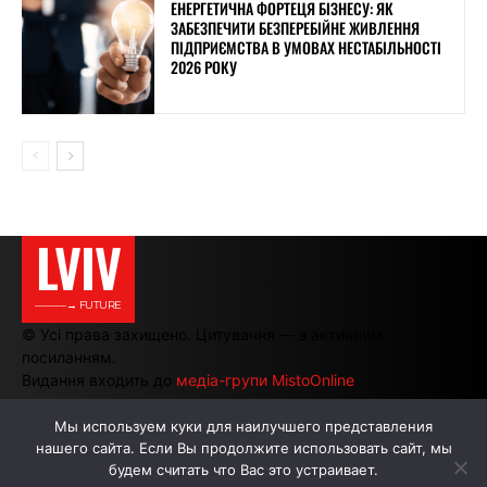
ЕНЕРГЕТИЧНА ФОРТЕЦЯ БІЗНЕСУ: ЯК
ЗАБЕЗПЕЧИТИ БЕЗПЕРЕБІЙНЕ ЖИВЛЕННЯ
ПІДПРИЄМСТВА В УМОВАХ НЕСТАБІЛЬНОСТІ
2026 РОКУ
LVIV
———→ FUTURE
© Усі права захищено. Цитування — з активним
посиланням.
Видання входить до
медіа-групи MistoOnline
Мы используем куки для наилучшего представления
нашего сайта. Если Вы продолжите использовать сайт, мы
АВТОРИ
РЕКЛАМА НА САЙТІ
будем считать что Вас это устраивает.