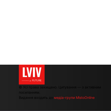
LVIV
———→ FUTURE
© Усі права захищено. Цитування — з активним
посиланням.
Видання входить до
медіа-групи MistoOnline