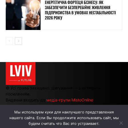
ЕНЕРГЕТИЧНА ФОРТЕЦЯ БІЗНЕСУ: ЯК
ЗАБЕЗПЕЧИТИ БЕЗПЕРЕБІЙНЕ ЖИВЛЕННЯ
ПІДПРИЄМСТВА В УМОВАХ НЕСТАБІЛЬНОСТІ
2026 РОКУ
LVIV
———→ FUTURE
© Усі права захищено. Цитування — з активним
посиланням.
Видання входить до
медіа-групи MistoOnline
Мы используем куки для наилучшего представления
нашего сайта. Если Вы продолжите использовать сайт, мы
АВТОРИ
РЕКЛАМА НА САЙТІ
будем считать что Вас это устраивает.