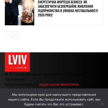
ЕНЕРГЕТИЧНА ФОРТЕЦЯ БІЗНЕСУ: ЯК
ЗАБЕЗПЕЧИТИ БЕЗПЕРЕБІЙНЕ ЖИВЛЕННЯ
ПІДПРИЄМСТВА В УМОВАХ НЕСТАБІЛЬНОСТІ
2026 РОКУ
LVIV
———→ FUTURE
© Усі права захищено. Цитування — з активним
посиланням.
Видання входить до
медіа-групи MistoOnline
Мы используем куки для наилучшего представления
нашего сайта. Если Вы продолжите использовать сайт, мы
АВТОРИ
РЕКЛАМА НА САЙТІ
будем считать что Вас это устраивает.