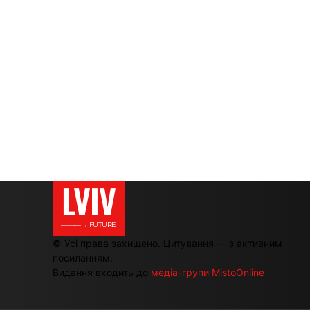
LVIV
———→ FUTURE
© Усі права захищено. Цитування — з активним
посиланням.
Видання входить до
медіа-групи MistoOnline