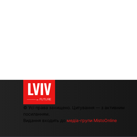
LVIV
———→ FUTURE
© Усі права захищено. Цитування — з активним
посиланням.
Видання входить до
медіа-групи MistoOnline