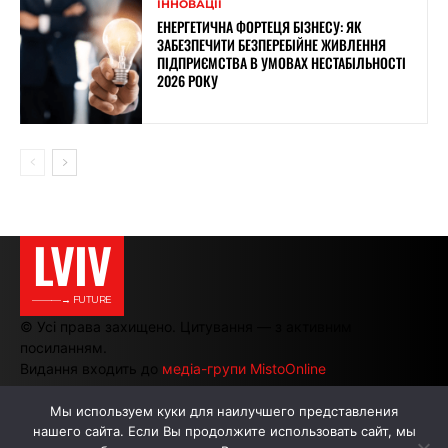
ІННОВАЦІЇ
ЕНЕРГЕТИЧНА ФОРТЕЦЯ БІЗНЕСУ: ЯК
ЗАБЕЗПЕЧИТИ БЕЗПЕРЕБІЙНЕ ЖИВЛЕННЯ
ПІДПРИЄМСТВА В УМОВАХ НЕСТАБІЛЬНОСТІ
2026 РОКУ
LVIV
———→ FUTURE
© Усі права захищено. Цитування — з активним
посиланням.
Видання входить до
медіа-групи MistoOnline
Мы используем куки для наилучшего представления
нашего сайта. Если Вы продолжите использовать сайт, мы
АВТОРИ
РЕКЛАМА НА САЙТІ