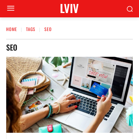
LVIV
HOME
TAGS
SEO
SEO