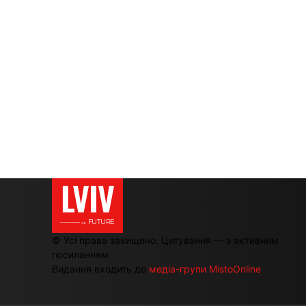
LVIV
———→ FUTURE
© Усі права захищено. Цитування — з активним
посиланням.
Видання входить до
медіа-групи MistoOnline