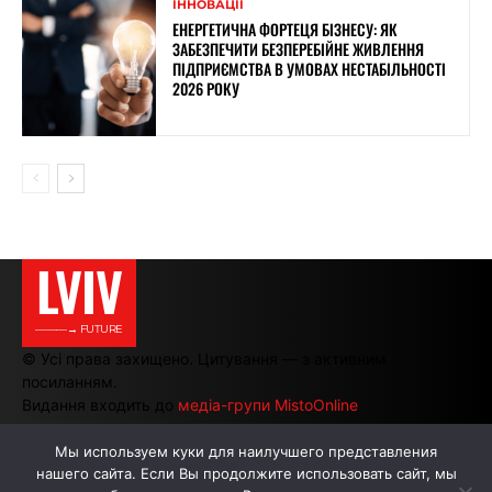
ІННОВАЦІЇ
ЕНЕРГЕТИЧНА ФОРТЕЦЯ БІЗНЕСУ: ЯК
ЗАБЕЗПЕЧИТИ БЕЗПЕРЕБІЙНЕ ЖИВЛЕННЯ
ПІДПРИЄМСТВА В УМОВАХ НЕСТАБІЛЬНОСТІ
2026 РОКУ
LVIV
———→ FUTURE
© Усі права захищено. Цитування — з активним
посиланням.
Видання входить до
медіа-групи MistoOnline
Мы используем куки для наилучшего представления
нашего сайта. Если Вы продолжите использовать сайт, мы
АВТОРИ
РЕКЛАМА НА САЙТІ