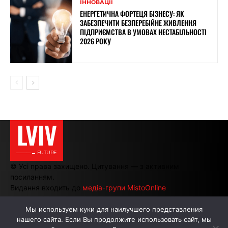
ІННОВАЦІЇ
ЕНЕРГЕТИЧНА ФОРТЕЦЯ БІЗНЕСУ: ЯК
ЗАБЕЗПЕЧИТИ БЕЗПЕРЕБІЙНЕ ЖИВЛЕННЯ
ПІДПРИЄМСТВА В УМОВАХ НЕСТАБІЛЬНОСТІ
2026 РОКУ
LVIV
———→ FUTURE
© Усі права захищено. Цитування — з активним
посиланням.
Видання входить до
медіа-групи MistoOnline
Мы используем куки для наилучшего представления
нашего сайта. Если Вы продолжите использовать сайт, мы
АВТОРИ
РЕКЛАМА НА САЙТІ