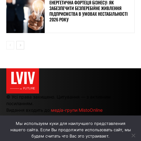
ЕНЕРГЕТИЧНА ФОРТЕЦЯ БІЗНЕСУ: ЯК
ЗАБЕЗПЕЧИТИ БЕЗПЕРЕБІЙНЕ ЖИВЛЕННЯ
ПІДПРИЄМСТВА В УМОВАХ НЕСТАБІЛЬНОСТІ
2026 РОКУ
LVIV
———→ FUTURE
© Усі права захищено. Цитування — з активним
посиланням.
Видання входить до
медіа-групи MistoOnline
Мы используем куки для наилучшего представления
нашего сайта. Если Вы продолжите использовать сайт, мы
АВТОРИ
РЕКЛАМА НА САЙТІ
будем считать что Вас это устраивает.