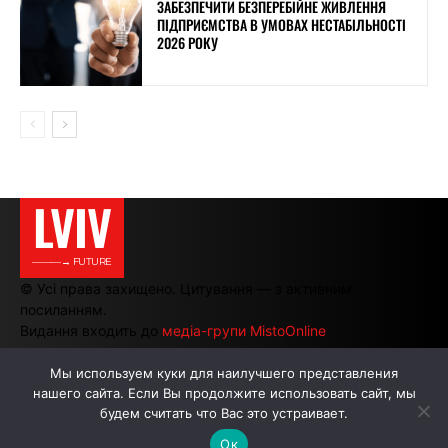
ЗАБЕЗПЕЧИТИ БЕЗПЕРЕБІЙНЕ ЖИВЛЕННЯ
ПІДПРИЄМСТВА В УМОВАХ НЕСТАБІЛЬНОСТІ
2026 РОКУ
LVIV
———→ FUTURE
© Усі права захищено. Цитування — з активним
посиланням.
Видання входить до
медіа-групи MistoOnline
Мы используем куки для наилучшего представления
нашего сайта. Если Вы продолжите использовать сайт, мы
АВТОРИ
РЕКЛАМА НА САЙТІ
будем считать что Вас это устраивает.
Ок