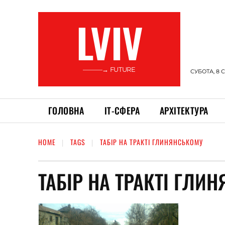
LVIV
———→ FUTURE
СУБОТА, 8 
ГОЛОВНА
ІТ-СФЕРА
АРХІТЕКТУРА
HOME
TAGS
ТАБІР НА ТРАКТІ ГЛИНЯНСЬКОМУ
ТАБІР НА ТРАКТІ ГЛИ