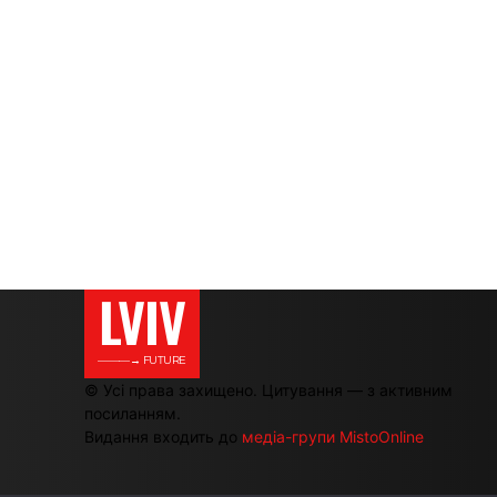
LVIV
———→ FUTURE
© Усі права захищено. Цитування — з активним
посиланням.
Видання входить до
медіа-групи MistoOnline