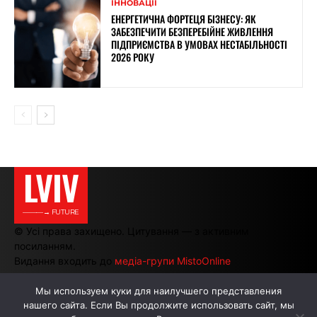
ІННОВАЦІЇ
ЕНЕРГЕТИЧНА ФОРТЕЦЯ БІЗНЕСУ: ЯК
ЗАБЕЗПЕЧИТИ БЕЗПЕРЕБІЙНЕ ЖИВЛЕННЯ
ПІДПРИЄМСТВА В УМОВАХ НЕСТАБІЛЬНОСТІ
2026 РОКУ
LVIV
———→ FUTURE
© Усі права захищено. Цитування — з активним
посиланням.
Видання входить до
медіа-групи MistoOnline
Мы используем куки для наилучшего представления
нашего сайта. Если Вы продолжите использовать сайт, мы
АВТОРИ
РЕКЛАМА НА САЙТІ