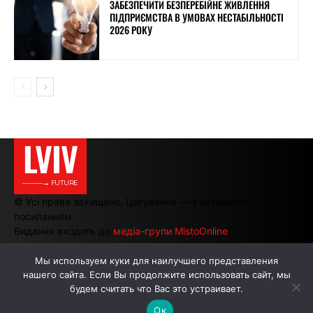
ЗАБЕЗПЕЧИТИ БЕЗПЕРЕБІЙНЕ ЖИВЛЕННЯ
ПІДПРИЄМСТВА В УМОВАХ НЕСТАБІЛЬНОСТІ
2026 РОКУ
LVIV
———→ FUTURE
© Усі права захищено. Цитування — з активним
посиланням.
Видання входить до
медіа-групи MistoOnline
Мы используем куки для наилучшего представления
нашего сайта. Если Вы продолжите использовать сайт, мы
АВТОРИ
РЕКЛАМА НА САЙТІ
будем считать что Вас это устраивает.
Ок