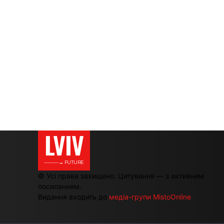
LVIV
———→ FUTURE
© Усі права захищено. Цитування — з активним
посиланням.
Видання входить до
медіа-групи MistoOnline