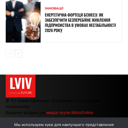
ІННОВАЦІЇ
ЕНЕРГЕТИЧНА ФОРТЕЦЯ БІЗНЕСУ: ЯК
ЗАБЕЗПЕЧИТИ БЕЗПЕРЕБІЙНЕ ЖИВЛЕННЯ
ПІДПРИЄМСТВА В УМОВАХ НЕСТАБІЛЬНОСТІ
2026 РОКУ
LVIV
———→ FUTURE
© Усі права захищено. Цитування — з активним
посиланням.
Видання входить до
медіа-групи MistoOnline
Мы используем куки для наилучшего представления