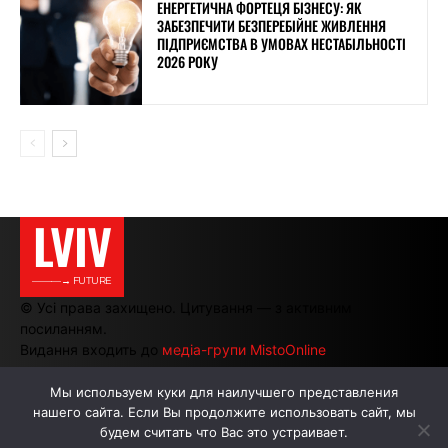
ЕНЕРГЕТИЧНА ФОРТЕЦЯ БІЗНЕСУ: ЯК
ЗАБЕЗПЕЧИТИ БЕЗПЕРЕБІЙНЕ ЖИВЛЕННЯ
ПІДПРИЄМСТВА В УМОВАХ НЕСТАБІЛЬНОСТІ
2026 РОКУ
LVIV
———→ FUTURE
© Усі права захищено. Цитування — з активним
посиланням.
Видання входить до
медіа-групи MistoOnline
Мы используем куки для наилучшего представления
нашего сайта. Если Вы продолжите использовать сайт, мы
АВТОРИ
РЕКЛАМА НА САЙТІ
будем считать что Вас это устраивает.