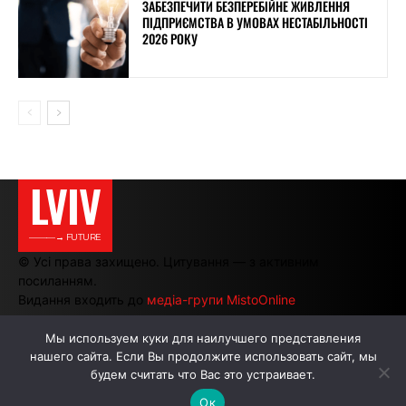
ЗАБЕЗПЕЧИТИ БЕЗПЕРЕБІЙНЕ ЖИВЛЕННЯ
ПІДПРИЄМСТВА В УМОВАХ НЕСТАБІЛЬНОСТІ
2026 РОКУ
LVIV
———→ FUTURE
© Усі права захищено. Цитування — з активним
посиланням.
Видання входить до
медіа-групи MistoOnline
Мы используем куки для наилучшего представления
нашего сайта. Если Вы продолжите использовать сайт, мы
АВТОРИ
РЕКЛАМА НА САЙТІ
будем считать что Вас это устраивает.
Ок